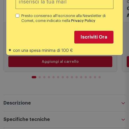
Cappe da incasso
C
Elettrocasa - Filtro Cappa - Ka2
Presto consenso all'iscrizione alla Newsletter di
Comet, come indicato nella
Privacy Policy
4,88
€
Iscriviti Ora
*
con una spesa minima di 100 €
Aggiungi al carrello
Descrizione
Specifiche tecniche