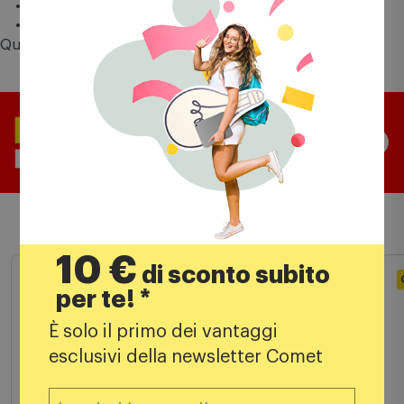
adatto a ghc 631 / 831 / 931
peso circa 900 gr.
Questo prodotto vale fino a
7 punti
Comet Mia
Prodotti simili
10 €
di sconto subito
Outlet
per te! *
È solo il primo dei vantaggi
esclusivi della newsletter Comet