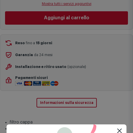
festivi e ricorrenze principali o in circostanze eccezionali).
Mostra tutti i servizi aggiuntivi
Si ricorda inoltre che i prodotti acquistati in modalità di
prenotazione verranno spediti a partire dalla data di uscita indicata
Aggiungi al carrello
nella pagina del prodotto.
Reso
fino a
15 giorni
Garanzia
da 24 mesi
Installazione e ritiro usato
(opzionale)
Pagamenti sicuri
Informazioni sulla sicurezza
filtro cappa
filtro metallico