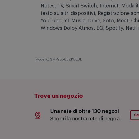
dispositivo personale (SmartThings Find, 
Quick Share / Condivisione in privato Mu
Notes, TV, Smart Switch, Internet, Modal
testo su altri dispositivi, Registrazione
YouTube, YT Music, Drive, Foto, Meet, Ch
Windows Dolby Atmos, EQ, Spotify, Netfli
Modello: SM-G556BZKDEUE
Trova un negozio
Una rete di oltre 130 negozi
Sc
Scopri la nostra rete di negozi.