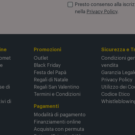
Il buono da 10€ rilasciato sarà valido 
Presto consenso alla iscri
nella
Privacy Policy
.
ine
Promozioni
Sicurezza e T
Comet
Outlet
Condizioni gene
ne
Black Friday
vendita
Festa del Papà
Garanzia Legal
Regali di Natale
Privacy Policy
se di
Regali San Valentino
Utilizzo dei Co
Termini e Condizioni
Codice Etico
ivi di
Whistleblowin
Pagamenti
Modalità di pagamento
Finanziamenti online