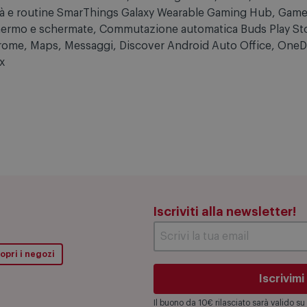
Consenti rilevazione smartphone, Sblocco remoto, Invia ulti
sic Share Smart View Find, Samsung Cloud, Store, Global G
ità e routine SmarThings Galaxy Wearable Gaming Hub, Game
 schermo e schermate, Commutazione automatica Buds Play St
rome, Maps, Messaggi, Discover Android Auto Office, OneD
x
Iscriviti alla newsletter!
opri i negozi
Iscrivimi