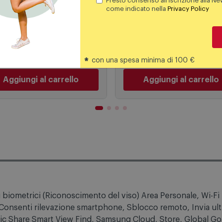
Presto consenso all'iscrizione alla Ne
e iPad A16 11" Wi-Fi
Asus Notebook V16 16G
come indicato nella
Privacy Policy
GB Md4e4ty/a Rosa
1TB V3607vh-rp013w - B
469,00
€
999,00
€
509,00 €
1299,00
REZZO CONSIGLIATO
PREZZO CONSIGLIATO
*
con una spesa minima di 100 €
Aggiungi al carrello
Aggiungi al carrello
iometrici (Riconoscimento del viso) Area Personale, Wi-Fi 