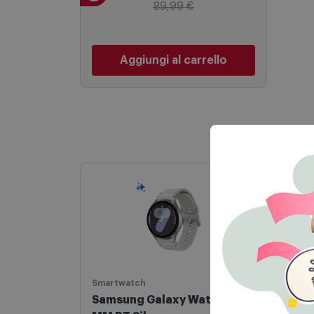
79,99
€
89,99 €
Aggiungi al carrello
Smartwatch
iPad