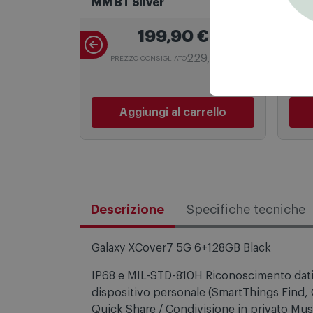
Samsung Galaxy Watch7 44
Appl
MM BT Silver
128
199,90
€
229,00 €
PREZZO CONSIGLIATO
P
Aggiungi al carrello
Descrizione
Specifiche tecniche
Galaxy XCover7 5G 6+128GB Black
IP68 e MIL-STD-810H Riconoscimento dati b