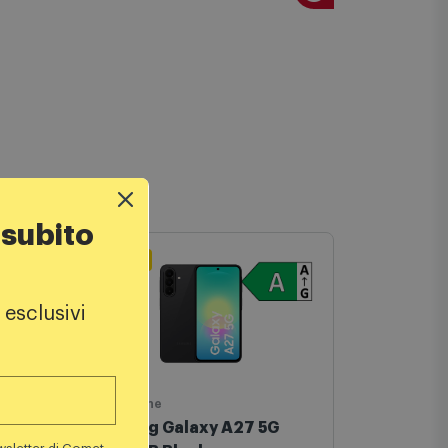
 subito
Volantino
 esclusivi
Smartphone
Microonde