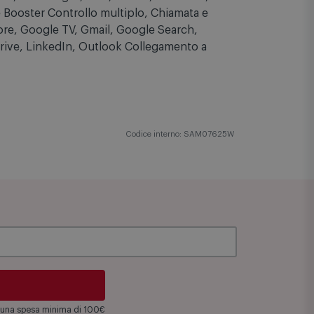
ma posizione, Ricerca offline) Knox 3.10
oals, Samsung O, Kids, Health, Members,
 Booster Controllo multiplo, Chiamata e
ore, Google TV, Gmail, Google Search,
rive, LinkedIn, Outlook Collegamento a
Codice interno: SAM07625W