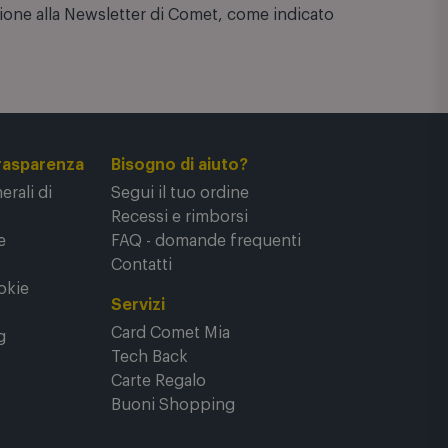
su una spesa minima di 100€
zione alla Newsletter di Comet, come indicato
rasparenza
Bisogno di aiuto?
rali di
Segui il tuo ordine
Recessi e rimborsi
e
FAQ - domande frequenti
Contatti
okie
Servizi
Card Comet Mia
g
Tech Back
Carte Regalo
Buoni Shopping