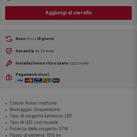
Le date previste per la consegna sono una stima approssimativa
disponibile
basata sulle statistiche di consegna in possesso di Comet.
Cambia negozio
I tempi di consegna effettivi potrebbero variare in situazioni
specifiche (ad esempio consegne verso zone logisticamente
Aggiungi al carrello
complesse come isole e regioni montane, consegna nei periodi
festivi e ricorrenze principali o in circostanze eccezionali).
Si ricorda inoltre che i prodotti acquistati in modalità di
prenotazione verranno spediti a partire dalla data di uscita indicata
nella pagina del prodotto.
Reso
fino a
15 giorni
Garanzia
da 24 mesi
Installazione e ritiro usato
(opzionale)
Pagamenti sicuri
Colore: Rosso mattone
Montaggio: Sospensione
Tipo di sorgente luminosa: LED
Tipo di LED: Led module