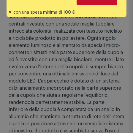
Apparecchio sospeso per illuminazione diffusa. La
*
con una spesa minima di 100 €
cupola è una combinazione di elementi luminosi e
scuri disposti in una rete e costituita da strutture
centrali rivestite con una sottile maglia tubolare
intrecciata colorata, realizzata con tessuto riciclato
e riciclabile prodotto in poliestere. Ogni singolo
elemento luminoso è alimentato da speciali micro-
connettori situati nella parte superiore della cupola
ed è rivestito con una maglia bicolore, mentre il lato
rivolto verso l'interno della cupola è sempre bianco
per consentire una ottimale emissione di luce dal
modulo LED. L'apparecchio è dotato di un sistema
di bilanciamento incorporato nella parte superiore
della cupola che aiuta a regolarne l'equilibrio,
rendendola perfettamente stabile. La parte
inferiore della cupola è completata da un anello in
alluminio che mantiene la struttura di rete dell'intera
cupola in posizione attraverso un semplice sistema