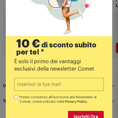
Lampade da terra
L
Ideal Lux - Birds da terra
415,00
€
10 €
di sconto subito
per te! *
Aggiungi al carrello
È solo il primo dei vantaggi
esclusivi della newsletter Comet
Descrizione
Presto consenso all'iscrizione alla Newsletter di
Comet, come indicato nella
Privacy Policy
Specifiche tecniche
Iscriviti Ora