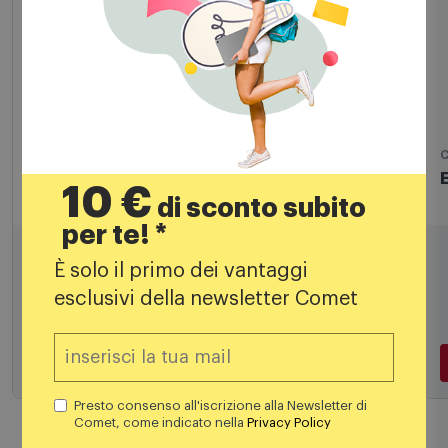
Cartucce e toner
C
Epson Kit cartucce C13t10g64020 Nero
10 €
di sconto subito
ciano magenta giallo
per te! *
37,90
€
È solo il primo dei vantaggi
39,49 €
esclusivi della newsletter Comet
Aggiungi al carrello
Presto consenso all'iscrizione alla Newsletter di
Comet, come indicato nella
Privacy Policy