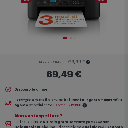
99,99 €
PREZZO CONSIGLIATO
69,49 €
Il
Prezzo Consigliato
è il prezzo di vendita suggerito al pubblico
Disponibile online
dal produttore e viene mostrato al fine di fornire un confronto con il
prezzo finale di vendita anche in assenza di sconti.
Consegna a domicilio prevista fra
lunedì 10 agosto
e
martedì 11
agosto
se ordini entro
10 ore e 37 minuti
Maggiori informazioni
Non vuoi aspettare?
Le date previste per la consegna sono una stima approssimativa
Ordinalo online e
Ritiralo gratuitamente
presso
Comet
basata sulle statistiche di consegna in possesso di Comet.
Bologna via Michelino
-
disponibile da
oggi giovedì 6 agosto