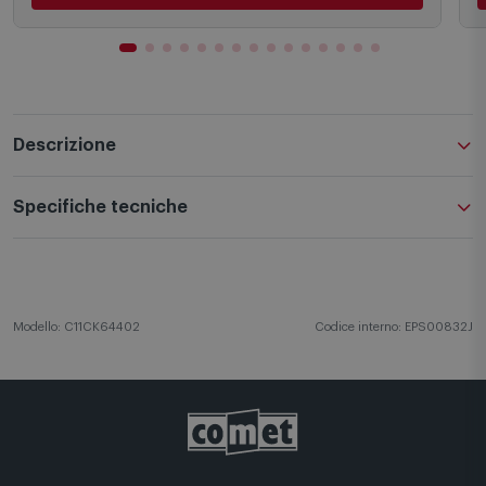
Descrizione
Specifiche tecniche
Modello: C11CK64402
Codice interno: EPS00832J