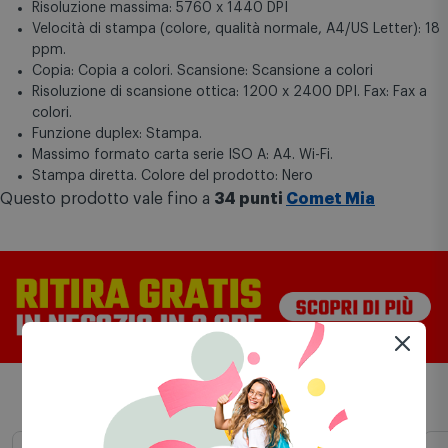
Risoluzione massima: 5760 x 1440 DPI
Velocità di stampa (colore, qualità normale, A4/US Letter): 18
ppm.
Copia: Copia a colori. Scansione: Scansione a colori
Risoluzione di scansione ottica: 1200 x 2400 DPI. Fax: Fax a
colori.
Funzione duplex: Stampa.
Massimo formato carta serie ISO A: A4. Wi-Fi.
Stampa diretta. Colore del prodotto: Nero
Questo prodotto vale fino a
34 punti
Comet Mia
Scelti per te