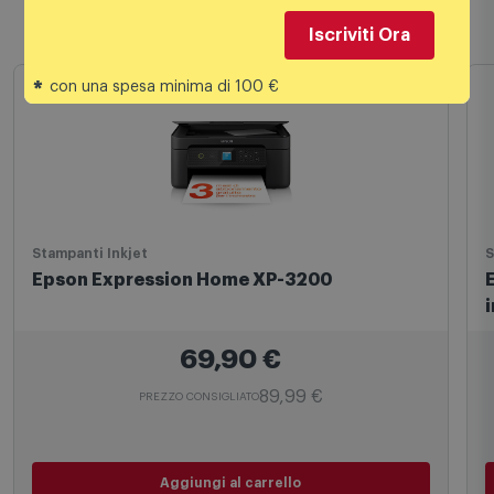
Prodotti simili
Iscriviti Ora
*
con una spesa minima di 100 €
Stampanti Inkjet
S
Epson Expression Home XP-3200
69,90
€
89,99 €
PREZZO CONSIGLIATO
Aggiungi al carrello