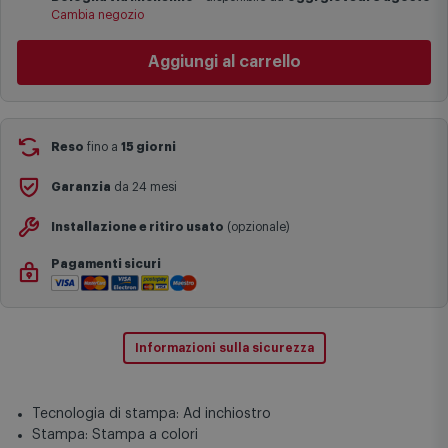
I tempi di consegna effettivi potrebbero variare in situazioni
Cambia negozio
specifiche (ad esempio consegne verso zone logisticamente
complesse come isole e regioni montane, consegna nei periodi
Aggiungi al carrello
festivi e ricorrenze principali o in circostanze eccezionali).
Si ricorda inoltre che i prodotti acquistati in modalità di
prenotazione verranno spediti a partire dalla data di uscita indicata
nella pagina del prodotto.
Reso
fino a
15 giorni
Garanzia
da 24 mesi
Installazione e ritiro usato
(opzionale)
Pagamenti sicuri
Informazioni sulla sicurezza
Tecnologia di stampa: Ad inchiostro
Stampa: Stampa a colori