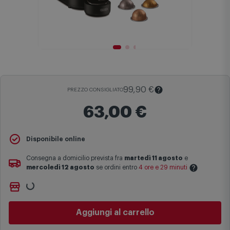
99,90 €
PREZZO CONSIGLIATO
63,00 €
Il
Prezzo Consigliato
è il prezzo di vendita suggerito al pubblico
Disponibile online
dal produttore e viene mostrato al fine di fornire un confronto con il
prezzo finale di vendita anche in assenza di sconti.
Consegna a domicilio prevista fra
martedì 11 agosto
e
mercoledì 12 agosto
se ordini entro
4 ore e 29 minuti
Maggiori informazioni
Non vuoi aspettare?
Le date previste per la consegna sono una stima approssimativa
Ordinalo online e
Ritiralo gratuitamente
presso
Comet
basata sulle statistiche di consegna in possesso di Comet.
Bologna via Michelino
-
disponibile da
oggi venerdì 7 agosto
I tempi di consegna effettivi potrebbero variare in situazioni
Cambia negozio
specifiche (ad esempio consegne verso zone logisticamente