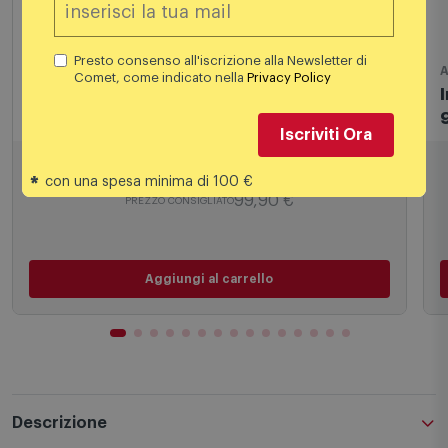
Presto consenso all'iscrizione alla Newsletter di
Comet, come indicato nella
Privacy Policy
Macchine caffè espresso
A
Iscriviti Ora
De'Longhi Macchina da Caffé Vertuo Pop
Env90.b Nero
*
con una spesa minima di 100 €
62,00
€
99,90 €
PREZZO CONSIGLIATO
Aggiungi al carrello