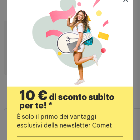
Macchine caffè espresso
De'Longhi Vertuo Pop - Env90.y
62,00
€
99,90 €
PREZZO CONSIGLIATO
Aggiungi al carrello
10 €
di sconto subito
per te! *
Prodotti simili
È solo il primo dei vantaggi
esclusivi della newsletter Comet