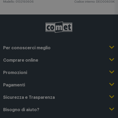
Modello: 0132193606
Codice interno: DEO00609K
Per conoscerci meglio
Il Gruppo Comet
Comprare online
Punti di forza
Registrati su Comet
Promozioni
Comet Magazine
Acquista Online
Outlet
Pagamenti
Lavora con noi
Clicca e Ritira
Black Friday
Modalità di pagamento
Sicurezza e Trasparenza
Punti di Ritiro