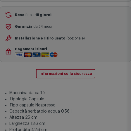
complesse come isole e regioni montane, consegna nei periodi
Aggiungi al carrello
festivi e ricorrenze principali o in circostanze eccezionali).
Si ricorda inoltre che i prodotti acquistati in modalità di
prenotazione verranno spediti a partire dalla data di uscita indicata
nella pagina del prodotto.
Reso
fino a
15 giorni
Garanzia
da 24 mesi
Installazione e ritiro usato
(opzionale)
Pagamenti sicuri
Informazioni sulla sicurezza
Macchina da caffè
Tipologia Capsule
Tipo capsule Nespresso
Capacità serbatoio acqua 0.56 l