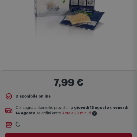
7,99 €
Disponibile online
Consegna a domicilio prevista fra
giovedì 13 agosto
e
venerdì
14 agosto
se ordini entro
3 ore e 20 minuti
Non vuoi aspettare?
Le date previste per la consegna sono una stima approssimativa
Ordinalo online e
Ritiralo gratuitamente
presso
Comet
basata sulle statistiche di consegna in possesso di Comet.
Bologna via Michelino
-
disponibile da
lunedì 10 agosto