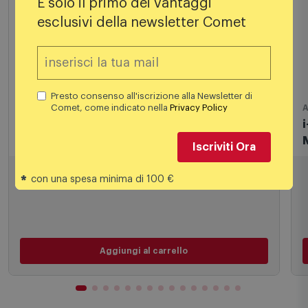
È solo il primo dei vantaggi
Prodotti simili
esclusivi della newsletter Comet
Outlet
Presto consenso all'iscrizione alla Newsletter di
Comet, come indicato nella
Privacy Policy
Accessori macchina da caffè
A
Iscriviti Ora
Elettrocasa Capsule Detergenti per
i
Macchina Caffé As 48
*
con una spesa minima di 100 €
5,88
€
Aggiungi al carrello