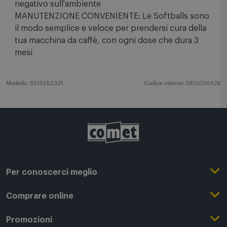
SOLUZIONE NATURALE: Le sfere non rilasciano
sostanze chimiche, non hanno alcun effetto
negativo sull'ambiente
MANUTENZIONE CONVENIENTE: Le Softballs sono
il modo semplice e veloce per prendersi cura della
tua macchina da caffè, con ogni dose che dura 3
mesi
Modello: 5513282331
Codice interno: DEO00642K
Per conoscerci meglio
Il Gruppo Comet
Comprare online