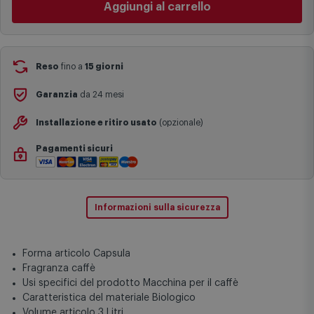
I tempi di consegna effettivi potrebbero variare in situazioni
Cambia negozio
specifiche (ad esempio consegne verso zone logisticamente
complesse come isole e regioni montane, consegna nei periodi
Aggiungi al carrello
festivi e ricorrenze principali o in circostanze eccezionali).
Si ricorda inoltre che i prodotti acquistati in modalità di
prenotazione verranno spediti a partire dalla data di uscita indicata
nella pagina del prodotto.
Reso
fino a
15 giorni
Garanzia
da 24 mesi
Installazione e ritiro usato
(opzionale)
Pagamenti sicuri
Informazioni sulla sicurezza
Forma articolo Capsula
Fragranza caffè