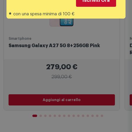
Iscriviti Ora
Volantino
*
con una spesa minima di 100 €
Smartphone
M
Samsung Galaxy A27 5G 8+256GB Pink
279,00
€
299,00 €
Aggiungi al carrello