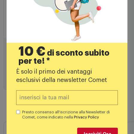
Moka
De'Longhi Moka Elettrica Alicia Plus
Emkp42.b Grigio/Nero
10 €
di sconto subito
per te! *
70,00
€
È solo il primo dei vantaggi
114,90 €
PREZZO CONSIGLIATO
esclusivi della newsletter Comet
Aggiungi al carrello
Presto consenso all'iscrizione alla Newsletter di
Comet, come indicato nella
Privacy Policy
Prodotti simili