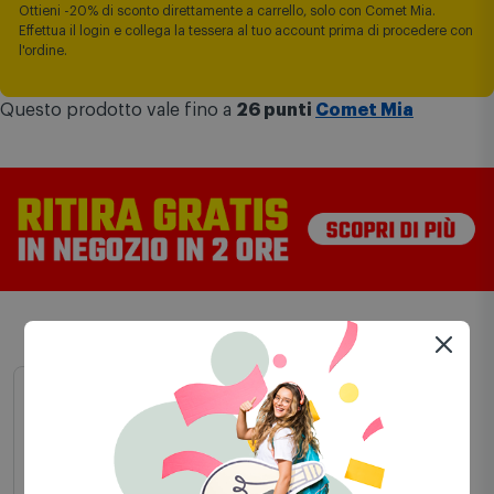
Facile da pulire
SOLO ONLINE | Fino al 13 agosto
Ottieni -20% di sconto direttamente a carrello, solo con Comet Mia.
Effettua il login e collega la tessera al tuo account prima di procedere con
l'ordine.
Questo prodotto vale fino a
26 punti
Comet Mia
Scelti per te