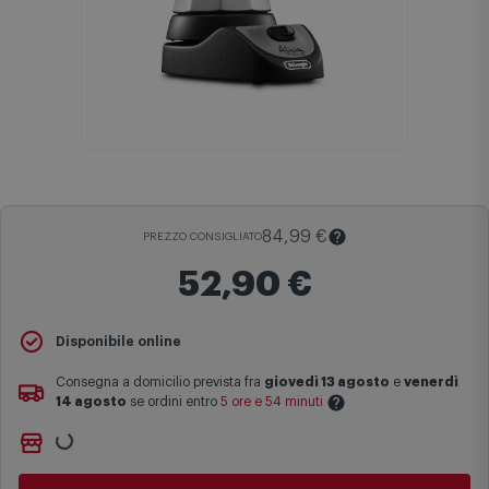
84,99 €
PREZZO CONSIGLIATO
52,90 €
Il
Prezzo Consigliato
è il prezzo di vendita suggerito al pubblico
Disponibile online
dal produttore e viene mostrato al fine di fornire un confronto con il
prezzo finale di vendita anche in assenza di sconti.
Consegna a domicilio prevista fra
giovedì 13 agosto
e
venerdì
14 agosto
se ordini entro
5 ore e 54 minuti
Maggiori informazioni
Non vuoi aspettare?
Le date previste per la consegna sono una stima approssimativa
Ordinalo online e
Ritiralo gratuitamente
presso
Comet
basata sulle statistiche di consegna in possesso di Comet.
Bologna via Michelino
-
disponibile da
lunedì 10 agosto