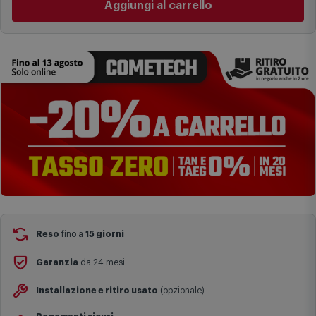
I tempi di consegna effettivi potrebbero variare in situazioni
Cambia negozio
specifiche (ad esempio consegne verso zone logisticamente
complesse come isole e regioni montane, consegna nei periodi
Aggiungi al carrello
festivi e ricorrenze principali o in circostanze eccezionali).
Si ricorda inoltre che i prodotti acquistati in modalità di
prenotazione verranno spediti a partire dalla data di uscita indicata
nella pagina del prodotto.
Reso
fino a
15 giorni
Garanzia
da 24 mesi