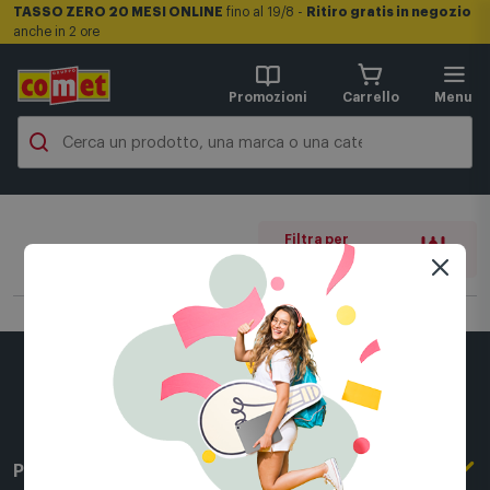
TASSO ZERO 20 MESI ONLINE
fino al 19/8 -
Ritiro gratis in negozio
anche in 2 ore
Promozioni
Carrello
Menu
Filtra per
0 filtri attivi
Per conoscerci meglio