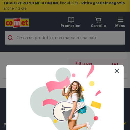
TASSO ZERO 20 MESI ONLINE
fino al 19/8 -
Ritiro gratis in negozio
anche in 2 ore
Promozioni
Carrello
Menu
Filtra per
0 filtri attivi
Per conoscerci meglio