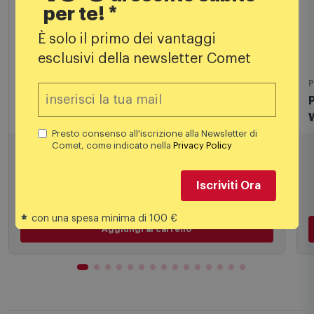
per te! *
È solo il primo dei vantaggi
esclusivi della newsletter Comet
FLOS
P
Flos Bellhop Verde da Terra
Presto consenso all'iscrizione alla Newsletter di
Comet, come indicato nella
Privacy Policy
810,00
€
Iscriviti Ora
900,00 €
PREZZO CONSIGLIATO
*
con una spesa minima di 100 €
Aggiungi al carrello