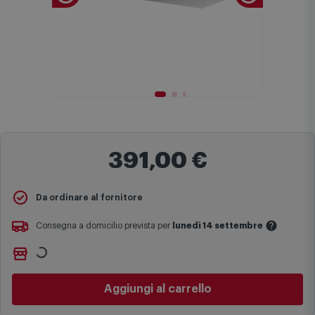
391,00 €
Da ordinare al fornitore
Consegna a domicilio prevista per
lunedì 14 settembre
Ritiro gratuito presso
Comet Bologna via Michelino
-
non
Le date previste per la consegna sono una stima approssimativa
disponibile
basata sulle statistiche di consegna in possesso di Comet.
Cambia negozio
I tempi di consegna effettivi potrebbero variare in situazioni
specifiche (ad esempio consegne verso zone logisticamente
Aggiungi al carrello
complesse come isole e regioni montane, consegna nei periodi