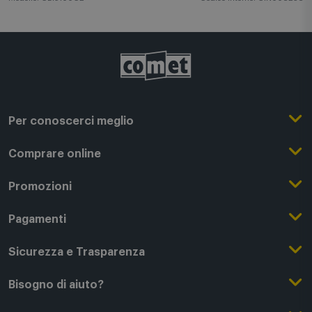
Modello: CL15100C2
Codice interno: CIN006236
Per conoscerci meglio
Il Gruppo Comet
Comprare online
Punti di forza
Registrati su Comet
Promozioni
Comet Magazine
Acquista Online
Outlet
Pagamenti
Lavora con noi
Clicca e Ritira
Black Friday
Modalità di pagamento
Sicurezza e Trasparenza
Punti di Ritiro
Festa del Papà
Finanziamenti online
Condizioni generali di vendita
Bisogno di aiuto?