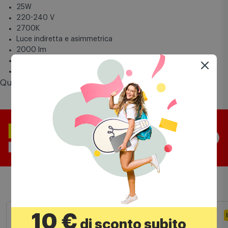
Alimentazione: inclusa
Dimmerazione: Phase-cut
25W
220-240 V
2700K
Luce indiretta e asimmetrica
2000 lm
CRI90
Lente asimmetrica
Questo prodotto vale fino a
195 punti
Comet Mia
Prodotti simili
10 €
di sconto subito