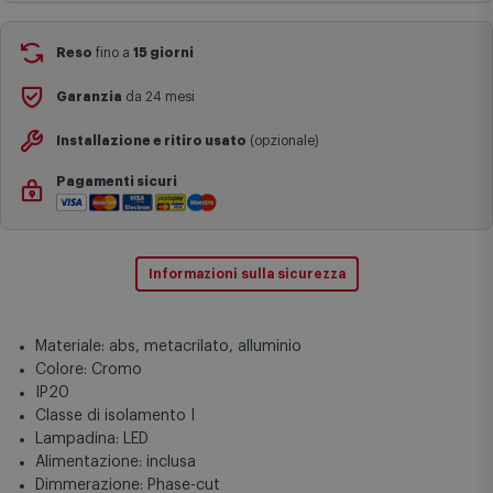
festivi e ricorrenze principali o in circostanze eccezionali).
Si ricorda inoltre che i prodotti acquistati in modalità di
prenotazione verranno spediti a partire dalla data di uscita indicata
nella pagina del prodotto.
Reso
fino a
15 giorni
Garanzia
da 24 mesi
Installazione e ritiro usato
(opzionale)
Pagamenti sicuri
Informazioni sulla sicurezza
Materiale: abs, metacrilato, alluminio
Colore: Cromo
IP20
Classe di isolamento I
Lampadina: LED