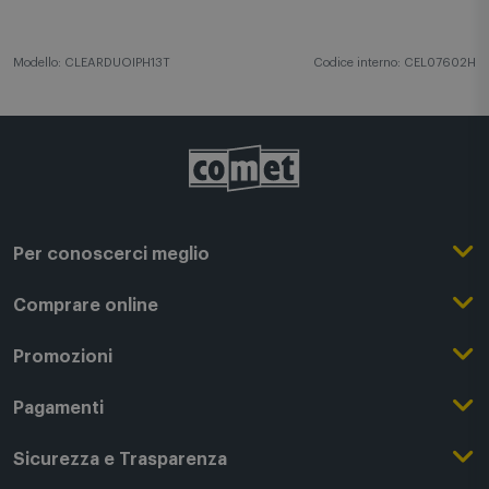
Modello: CLEARDUOIPH13T
Codice interno: CEL07602H
Per conoscerci meglio
Il Gruppo Comet
Comprare online
Punti di forza
Registrati su Comet
Promozioni
Comet Magazine
Acquista Online
Outlet
Pagamenti
Lavora con noi
Clicca e Ritira
Black Friday
Modalità di pagamento
Sicurezza e Trasparenza
Punti di Ritiro