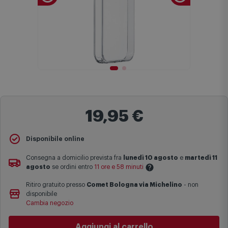
19,95 €
Disponibile online
Consegna a domicilio prevista fra
lunedì 10 agosto
e
martedì 11
agosto
se ordini entro
11 ore e 58 minuti
Ritiro gratuito presso
Comet Bologna via Michelino
-
non
Le date previste per la consegna sono una stima approssimativa
disponibile
basata sulle statistiche di consegna in possesso di Comet.
Cambia negozio
I tempi di consegna effettivi potrebbero variare in situazioni
specifiche (ad esempio consegne verso zone logisticamente
Aggiungi al carrello