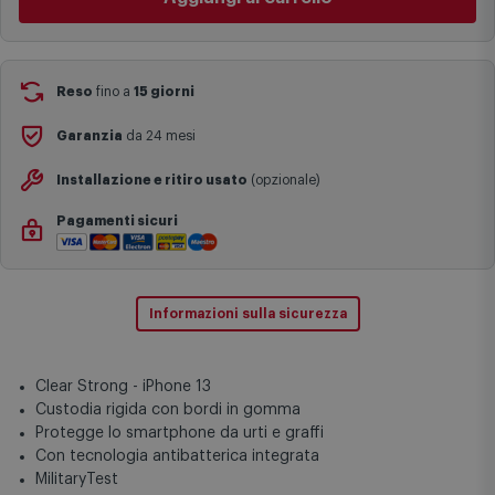
complesse come isole e regioni montane, consegna nei periodi
festivi e ricorrenze principali o in circostanze eccezionali).
Si ricorda inoltre che i prodotti acquistati in modalità di
prenotazione verranno spediti a partire dalla data di uscita indicata
nella pagina del prodotto.
Reso
fino a
15 giorni
Garanzia
da 24 mesi
Installazione e ritiro usato
(opzionale)
Pagamenti sicuri
Informazioni sulla sicurezza
Clear Strong - iPhone 13
Custodia rigida con bordi in gomma
Protegge lo smartphone da urti e graffi
Con tecnologia antibatterica integrata
MilitaryTest