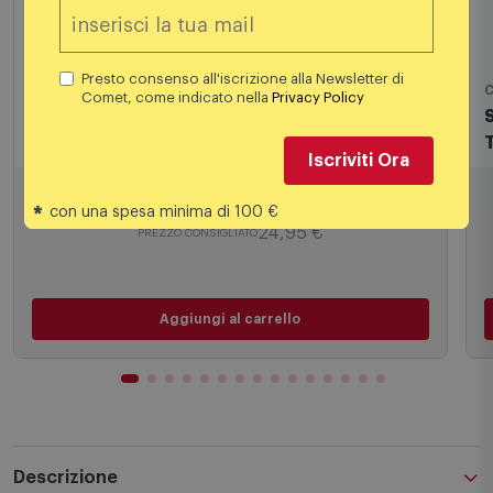
Presto consenso all'iscrizione alla Newsletter di
Cover e Custodie smartphone
C
Comet, come indicato nella
Privacy Policy
Cellularline Custodia iPhone Air Iconic
Magsafe Trasparente/Blu
Iscriviti Ora
13,49
€
*
con una spesa minima di 100 €
24,95 €
PREZZO CONSIGLIATO
Aggiungi al carrello
Descrizione