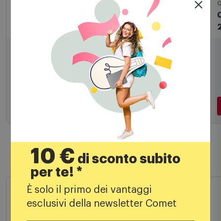
Caricabatterie Smartphone
C
Cellularline Adattatore USB-C 20W Bianco
9,99
€
19,99 €
PREZZO CONSIGLIATO
Aggiungi al carrello
10 €
di sconto subito
Prodotti simili
per te! *
È solo il primo dei vantaggi
esclusivi della newsletter Comet