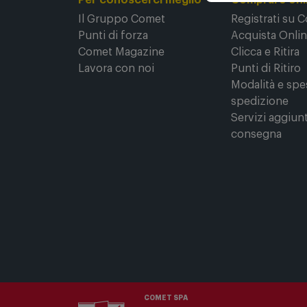
Per conoscerci meglio
Comprare onl
Il Gruppo Comet
Registrati su 
Punti di forza
Acquista Onli
Comet Magazine
Clicca e Ritira
Lavora con noi
Punti di Ritiro
Modalità e spe
spedizione
Servizi aggiunt
consegna
COMET SPA