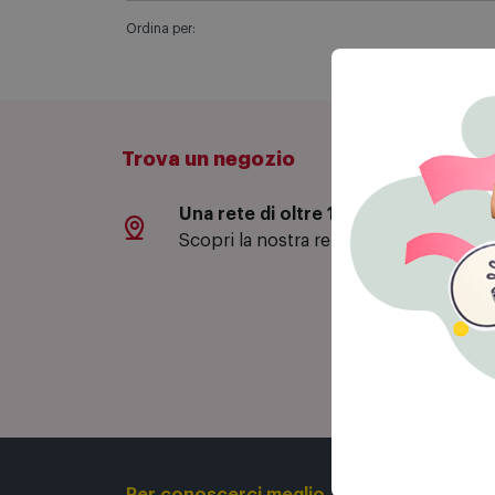
Ordina per:
Trova un negozio
Una rete di oltre 130 negozi
Sc
Scopri la nostra rete di negozi.