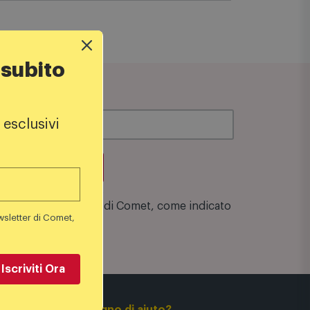
 subito
 esclusivi
su una spesa minima di 100€
zione alla Newsletter di Comet, come indicato
wsletter di Comet,
Iscriviti Ora