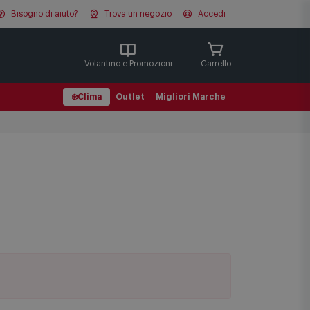
Bisogno di aiuto?
Trova un negozio
Accedi
Cerca
Volantino e Promozioni
Carrello
❄️
Clima
Outlet
Migliori Marche