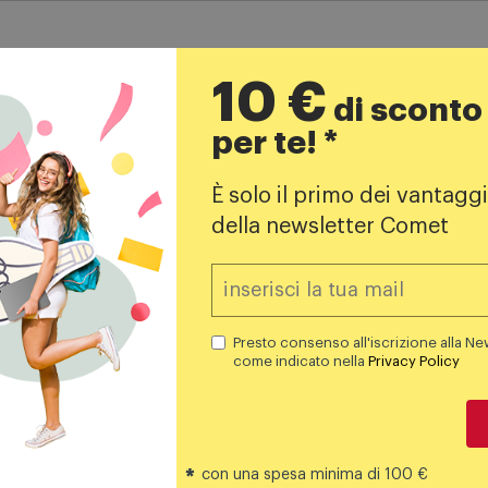
10 €
di sconto
per te! *
Iscriviti alla newsletter!
È solo il primo dei vantaggi
della newsletter Comet
opri i negozi
Iscrivimi
Il buono da 10€ rilasciato sarà valido 
Presto consenso alla iscri
Presto consenso all'iscrizione alla Ne
nella
Privacy Policy
.
come indicato nella
Privacy Policy
*
con una spesa minima di 100 €