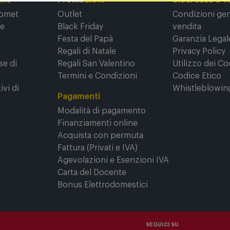
ine
Promozioni
Sicurezza e T
Comet
Outlet
Condizioni gene
ne
Black Friday
vendita
Festa del Papà
Garanzia Legal
Regali di Natale
Privacy Policy
se di
Regali San Valentino
Utilizzo dei Co
Termini e Condizioni
Codice Etico
ivi di
Whistleblowin
Pagamenti
Modalità di pagamento
Finanziamenti online
Acquista con permuta
Fattura (Privati e IVA)
Agevolazioni e Esenzioni IVA
Carta del Docente
Bonus Elettrodomestici
SEGUICI SU