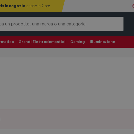
tis in negozio
anche in 2 ore
rmatica
Grandi Elettrodomestici
Gaming
Illuminazione
i