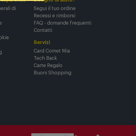
rasparenza
Bisogno di aiuto?
rali di
Segui il tuo ordine
Recessi e rimborsi
e
FAQ - domande frequenti
Contatti
okie
Servizi
Card Comet Mia
g
Tech Back
Carte Regalo
Buoni Shopping