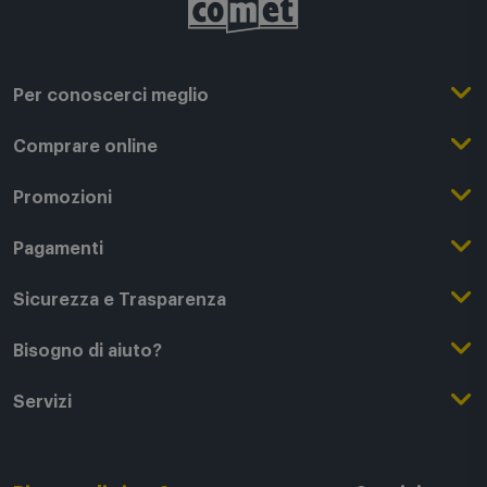
Per conoscerci meglio
Il Gruppo Comet
Comprare online
Punti di forza
Registrati su Comet
Promozioni
Comet Magazine
Acquista Online
Outlet
Pagamenti
Lavora con noi
Clicca e Ritira
Black Friday
Modalità di pagamento
Sicurezza e Trasparenza
Punti di Ritiro
Festa del Papà
Finanziamenti online
Condizioni generali di vendita
Bisogno di aiuto?
Modalità e spese di spedizione
Regali di Natale
Acquista con permuta
Garanzia Legale
Segui il tuo ordine
Servizi
Servizi aggiuntivi di consegna
Regali San Valentino
Fattura (Privati e IVA)
Privacy Policy
Recessi e rimborsi
Card Comet Mia
Termini e Condizioni
Agevolazioni e Esenzioni IVA
Utilizzo dei Cookie
FAQ - domande frequenti