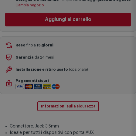
I tempi di consegna effettivi potrebbero variare in situazioni
Cambia negozio
specifiche (ad esempio consegne verso zone logisticamente
complesse come isole e regioni montane, consegna nei periodi
Aggiungi al carrello
festivi e ricorrenze principali o in circostanze eccezionali).
Si ricorda inoltre che i prodotti acquistati in modalità di
prenotazione verranno spediti a partire dalla data di uscita indicata
nella pagina del prodotto.
Reso
fino a
15 giorni
Garanzia
da 24 mesi
Installazione e ritiro usato
(opzionale)
Pagamenti sicuri
Informazioni sulla sicurezza
Connettore: Jack 3.5mm
Ideale per tutti i dispositivi con porta AUX