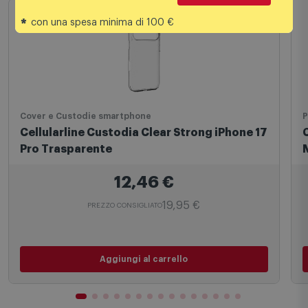
*
con una spesa minima di 100 €
Cover e Custodie smartphone
P
Cellularline Custodia Clear Strong iPhone 17
Pro Trasparente
12,46
€
19,95 €
PREZZO CONSIGLIATO
Aggiungi al carrello