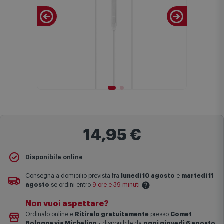
14,95 €
Disponibile online
Consegna a domicilio prevista fra
lunedì 10 agosto
e
martedì 11
agosto
se ordini entro
9 ore e 39 minuti
Non vuoi aspettare?
Le date previste per la consegna sono una stima approssimativa
Ordinalo online e
Ritiralo gratuitamente
presso
Comet
basata sulle statistiche di consegna in possesso di Comet.
Bologna via Michelino
-
disponibile da
oggi giovedì 6 agosto