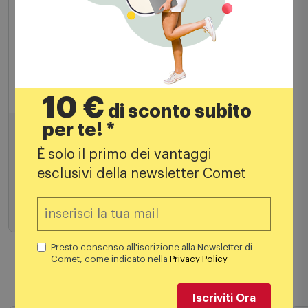
Microonde
Whirlpool Microonde Cook20 MWP 203 SB
Nero, Argento
10 €
di sconto subito
per te! *
99,00
€
È solo il primo dei vantaggi
199,00 €
PREZZO CONSIGLIATO
esclusivi della newsletter Comet
Aggiungi al carrello
Presto consenso all'iscrizione alla Newsletter di
Comet, come indicato nella
Privacy Policy
Prodotti simili
Iscriviti Ora