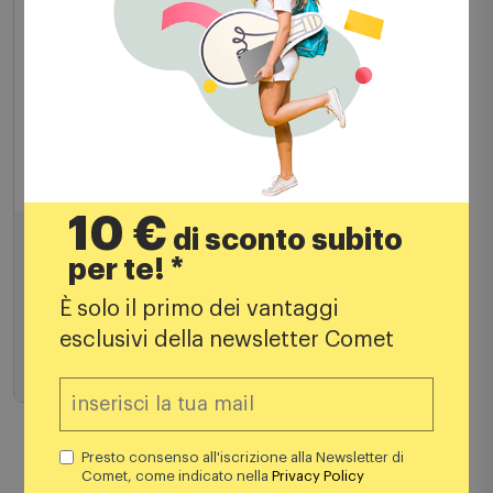
Carta fotografica
Canon Cartuccia + Carta Fotografica Kp-
10 €
108in
di sconto subito
per te! *
33,88
€
È solo il primo dei vantaggi
39,90 €
PREZZO CONSIGLIATO
esclusivi della newsletter Comet
Aggiungi al carrello
Presto consenso all'iscrizione alla Newsletter di
Comet, come indicato nella
Privacy Policy