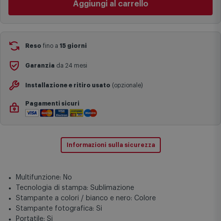
I tempi di consegna effettivi potrebbero variare in situazioni
specifiche (ad esempio consegne verso zone logisticamente
Aggiungi al carrello
complesse come isole e regioni montane, consegna nei periodi
festivi e ricorrenze principali o in circostanze eccezionali).
Si ricorda inoltre che i prodotti acquistati in modalità di
prenotazione verranno spediti a partire dalla data di uscita indicata
nella pagina del prodotto.
Reso
fino a
15 giorni
Garanzia
da 24 mesi
Installazione e ritiro usato
(opzionale)
Pagamenti sicuri
Informazioni sulla sicurezza
Multifunzione: No
Tecnologia di stampa: Sublimazione
Stampante a colori / bianco e nero: Colore