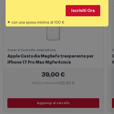
Prodotti simili
Iscriviti Ora
*
con una spesa minima di 100 €
Cover e Custodie smartphone
O
Apple Custodia MagSafe trasparente per
iPhone 17 Pro Max Mgfw4zm/a
6
39,00
€
59,90 €
PREZZO CONSIGLIATO
Aggiungi al carrello