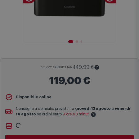
149,99 €
PREZZO CONSIGLIATO
119,00 €
Il
Prezzo Consigliato
è il prezzo di vendita suggerito al pubblico
Disponibile online
dal produttore e viene mostrato al fine di fornire un confronto con il
prezzo finale di vendita anche in assenza di sconti.
Consegna a domicilio prevista fra
giovedì 13 agosto
e
venerdì
14 agosto
se ordini entro
9 ore e 3 minuti
Maggiori informazioni
Ritiro gratuito presso
Comet Bologna via Michelino
-
non
Le date previste per la consegna sono una stima approssimativa
disponibile
basata sulle statistiche di consegna in possesso di Comet.
Cambia negozio