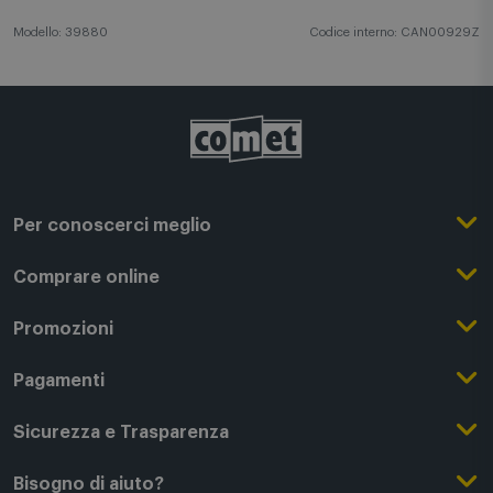
Modello: 39880
Codice interno: CAN00929Z
Per conoscerci meglio
Il Gruppo Comet
Comprare online
Punti di forza
Registrati su Comet
Promozioni
Comet Magazine
Acquista Online
Outlet
Pagamenti
Lavora con noi
Clicca e Ritira
Black Friday
Modalità di pagamento
Sicurezza e Trasparenza