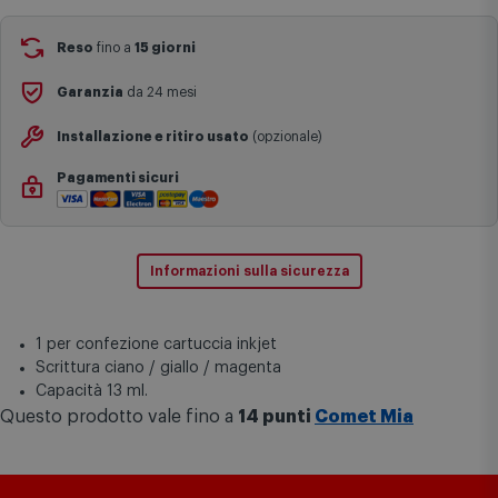
Aggiungi al carrello
festivi e ricorrenze principali o in circostanze eccezionali).
Si ricorda inoltre che i prodotti acquistati in modalità di
prenotazione verranno spediti a partire dalla data di uscita indicata
nella pagina del prodotto.
Reso
fino a
15 giorni
Garanzia
da 24 mesi
Installazione e ritiro usato
(opzionale)
Pagamenti sicuri
Informazioni sulla sicurezza
1 per confezione cartuccia inkjet
Scrittura ciano / giallo / magenta
Capacità 13 ml.
Questo prodotto vale fino a
14 punti
Comet Mia