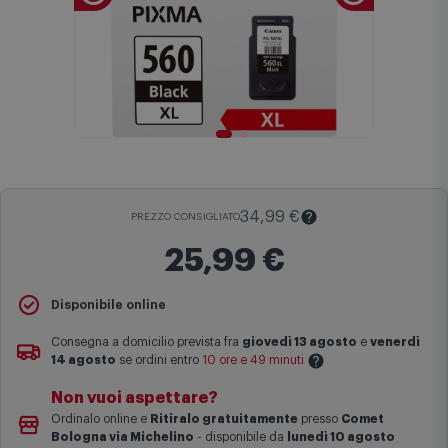
34,99 €
PREZZO CONSIGLIATO
25,99 €
Disponibile online
Il
Prezzo Consigliato
è il prezzo di vendita suggerito al pubblico
dal produttore e viene mostrato al fine di fornire un confronto con il
Consegna a domicilio prevista fra
giovedì 13 agosto
e
venerdì
prezzo finale di vendita anche in assenza di sconti.
14 agosto
se ordini entro
10 ore e 49 minuti
Maggiori informazioni
Non vuoi aspettare?
Le date previste per la consegna sono una stima approssimativa
Ordinalo online e
Ritiralo gratuitamente
presso
Comet
basata sulle statistiche di consegna in possesso di Comet.
Bologna via Michelino
-
disponibile da
lunedì 10 agosto
I tempi di consegna effettivi potrebbero variare in situazioni