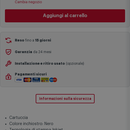
Cambia negozio
specifiche (ad esempio consegne verso zone logisticamente
complesse come isole e regioni montane, consegna nei periodi
Aggiungi al carrello
festivi e ricorrenze principali o in circostanze eccezionali).
Si ricorda inoltre che i prodotti acquistati in modalità di
prenotazione verranno spediti a partire dalla data di uscita indicata
nella pagina del prodotto.
Reso
fino a
15 giorni
Garanzia
da 24 mesi
Installazione e ritiro usato
(opzionale)
Pagamenti sicuri
Informazioni sulla sicurezza
Cartuccia
Colore inchiostro: Nero
Tecnologia di stampa Inkjet