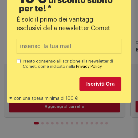
di sconto subito
per te! *
È solo il primo dei vantaggi
esclusivi della newsletter Comet
Cartucce e toner
C
Canon Cartucce Colori 0386C009
Presto consenso all'iscrizione alla Newsletter di
Comet, come indicato nella
Privacy Policy
50,99
€
64,99 €
PREZZO CONSIGLIATO
Iscriviti Ora
*
con una spesa minima di 100 €
Aggiungi al carrello