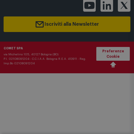
Buoni Shopping
Iscriviti alla Newsletter
COMET SPA
Preferenze
via Michelino 105, 40127 Bologna (BO)
Cookie
P.I. 02108091204 - C.C.I.A.A. Bologna R.E.A. 413911 - Reg.
Imp.Bo 02108091204