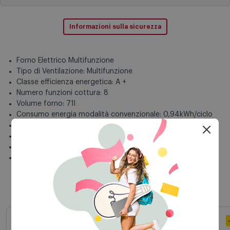
Informazioni sulla sicurezza
Forno Elettrico Multifunzione
Tipo di Ventilazione: Multifunzione
Classe efficienza energetica: A +
Numero funzioni cottura: 8
Volume forno: 71l
Consumo energia modalità convenzionale: 0,94kWh/ciclo
Porta fredda
Ventola tangenziale di raffreddamento
Sistema di pulizia: Pirolitico
A x L x P: 59,5 x 59,4 x 54,8cm
Prodotti simili
-20% A CARRELLO