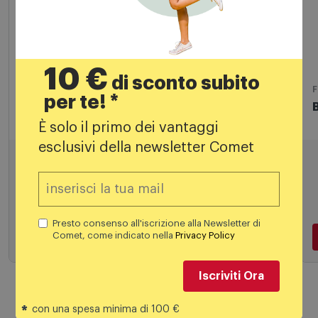
10 €
di sconto subito
Forni Elettrici
F
per te! *
Bosch Forno elettrico Hqa334eb4 Nero
È solo il primo dei vantaggi
esclusivi della newsletter Comet
447,99
€
529,00 €
PREZZO CONSIGLIATO
Presto consenso all'iscrizione alla Newsletter di
Comet, come indicato nella
Privacy Policy
Aggiungi al carrello
Iscriviti Ora
*
con una spesa minima di 100 €