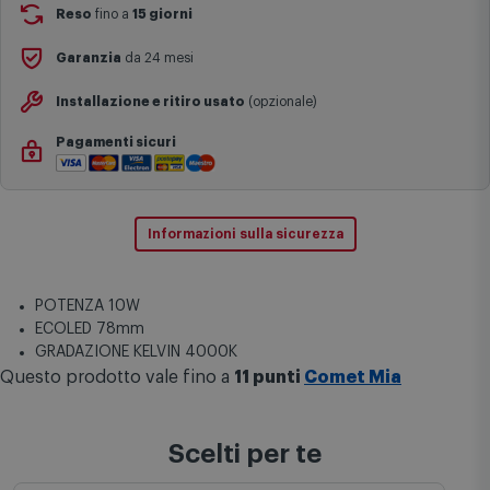
complesse come isole e regioni montane, consegna nei periodi
Reso
fino a
15 giorni
festivi e ricorrenze principali o in circostanze eccezionali).
Si ricorda inoltre che i prodotti acquistati in modalità di
Garanzia
da 24 mesi
prenotazione verranno spediti a partire dalla data di uscita indicata
nella pagina del prodotto.
Installazione e ritiro usato
(opzionale)
Pagamenti sicuri
Informazioni sulla sicurezza
POTENZA 10W
ECOLED 78mm
GRADAZIONE KELVIN 4000K
Questo prodotto vale fino a
11 punti
Comet Mia
Scelti per te