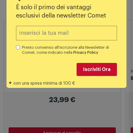
È solo il primo dei vantaggi
Prodotti simili
esclusivi della newsletter Comet
Presto consenso all'iscrizione alla Newsletter di
Comet, come indicato nella
Privacy Policy
Iscriviti Ora
BEGHELLI
B
Beghelli - 56138 - R7s ECOLED 78mm 10W
B
*
con una spesa minima di 100 €
-2700K
23,99
€
Aggiungi al carrello