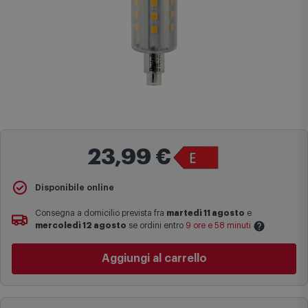
23,99 €
Disponibile online
Consegna a domicilio prevista fra
martedì 11 agosto
e
mercoledì 12 agosto
se ordini entro
9 ore e 58 minuti
Aggiungi al carrello
Le date previste per la consegna sono una stima approssimativa
basata sulle statistiche di consegna in possesso di Comet.
I tempi di consegna effettivi potrebbero variare in situazioni
specifiche (ad esempio consegne verso zone logisticamente