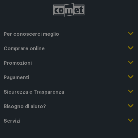
Per conoscerci meglio
Il Gruppo Comet
Comprare online
Punti di forza
Registrati su Comet
Promozioni
Comet Magazine
Acquista Online
Outlet
Pagamenti
Lavora con noi
Clicca e Ritira
Black Friday
Modalità di pagamento
Sicurezza e Trasparenza
Punti di Ritiro
Festa del Papà
Finanziamenti online
Condizioni generali di vendita
Bisogno di aiuto?
Modalità e spese di spedizione
Regali di Natale
Acquista con permuta
Garanzia Legale
Segui il tuo ordine
Servizi
Servizi aggiuntivi di consegna
Regali San Valentino
Fattura (Privati e IVA)
Privacy Policy
Recessi e rimborsi
Card Comet Mia