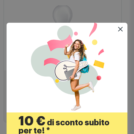
PHILIPS
Philips Signify - CorePro LEDBulb8.5 75w
E27 - INCALED75840G2
7,99
€
Aggiungi al carrello
10 €
di sconto subito
per te! *