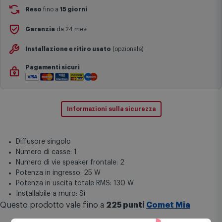
Si ricorda inoltre che i prodotti acquistati in modalità di
Reso
fino a
15 giorni
prenotazione verranno spediti a partire dalla data di uscita indicata
nella pagina del prodotto.
Garanzia
da 24 mesi
Installazione e ritiro usato
(opzionale)
Pagamenti sicuri
Informazioni sulla sicurezza
Diffusore singolo
Numero di casse: 1
Numero di vie speaker frontale: 2
Potenza in ingresso: 25 W
Potenza in uscita totale RMS: 130 W
Installabile a muro: Sì
Questo prodotto vale fino a
225 punti
Comet Mia