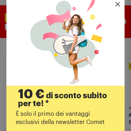
Prodotti simili
10 €
di sconto subito
per te! *
Diffusori
i
È solo il primo dei vantaggi
Jbl Diffusore compatto waterproof e
esclusivi della newsletter Comet
antiurto Jblgo5blu Blu