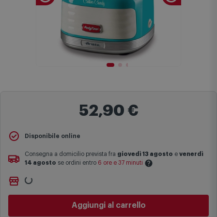
52,90 €
Disponibile online
Consegna a domicilio prevista fra
giovedì 13 agosto
e
venerdì
14 agosto
se ordini entro
6 ore e 37 minuti
Non vuoi aspettare?
Le date previste per la consegna sono una stima approssimativa
Ordinalo online e
Ritiralo gratuitamente
presso
Comet
basata sulle statistiche di consegna in possesso di Comet.
Bologna via Michelino
-
disponibile da
domani lunedì 10
I tempi di consegna effettivi potrebbero variare in situazioni
agosto
specifiche (ad esempio consegne verso zone logisticamente