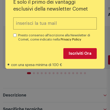
È solo il primo dei vantaggi
esclusivi della newsletter Comet
Macchine per dolci
T
Ariete Piastra per Waffle 1973 Azzurro
Presto consenso all'iscrizione alla Newsletter di
Comet, come indicato nella
Privacy Policy
44,90
€
Iscriviti Ora
*
con una spesa minima di 100 €
Aggiungi al carrello