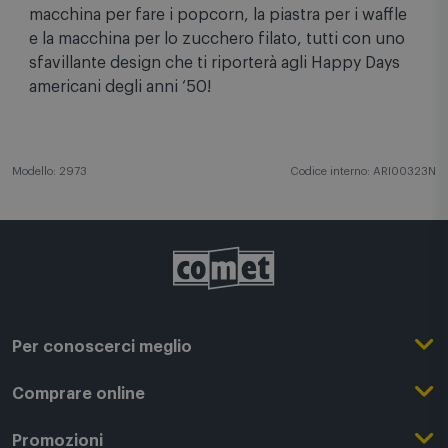
prodotti pensati per divertirsi insieme e creare
merende golose e feste per tutte le età. Oltre alla
piastra per fare le crepes, potrai divertirti con la
macchina per fare i popcorn, la piastra per i waffle
e la macchina per lo zucchero filato, tutti con uno
sfavillante design che ti riporterà agli Happy Days
americani degli anni ‘50!
Modello: 2973
Codice interno: ARI00323N
Per conoscerci meglio