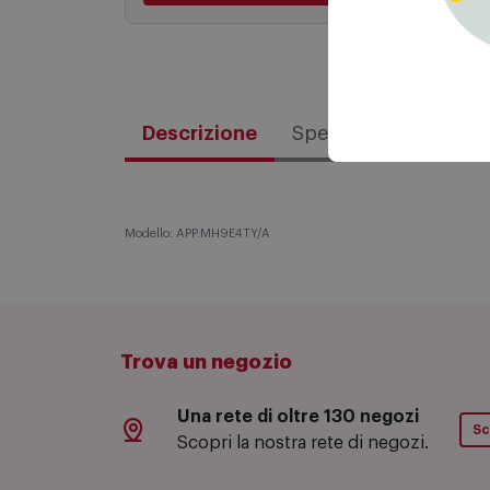
Aggiungi al carrello
Descrizione
Specifiche tecniche
Modello: APP.MH9E4TY/A
Trova un negozio
Una rete di oltre 130 negozi
Sc
Scopri la nostra rete di negozi.