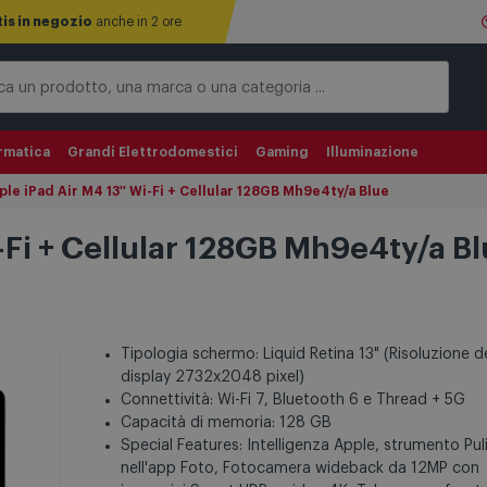
tis in negozio
anche in 2 ore
rmatica
Grandi Elettrodomestici
Gaming
Illuminazione
le iPad Air M4 13'' Wi-Fi + Cellular 128GB Mh9e4ty/a Blue
i-Fi + Cellular 128GB Mh9e4ty/a B
Tipologia schermo: Liquid Retina 13" (Risoluzione d
display 2732x2048 pixel)
Connettività: Wi-Fi 7, Bluetooth 6 e Thread + 5G
Capacità di memoria: 128 GB
Special Features: Intelligenza Apple, strumento Pul
nell'app Foto, Fotocamera wideback da 12MP con