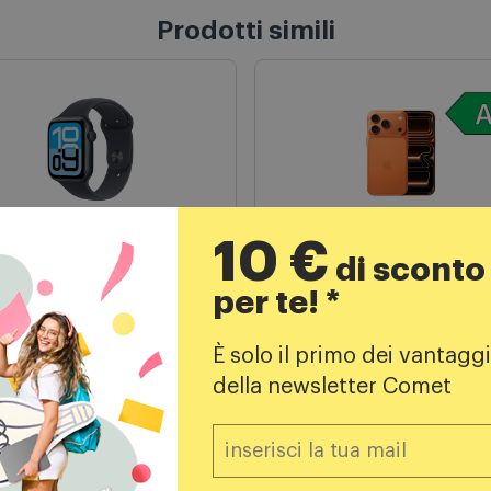
Prodotti simili
10 €
di sconto
twatch
iPhone 17
per te! *
le Watch SE 3 44mm M/L
Apple iPhone 17 Pro 1TB
 Midnight
Arancione cosmico
È solo il primo dei vantaggi
239,00
€
1839,00
€
della newsletter Comet
309,00 €
REZZO CONSIGLIATO