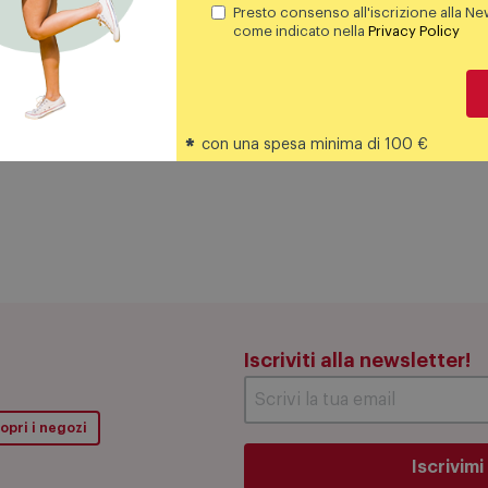
Aggiungi al carrello
Aggiungi al carrello
Presto consenso all'iscrizione alla Ne
come indicato nella
Privacy Policy
*
con una spesa minima di 100 €
Iscriviti alla newsletter!
opri i negozi