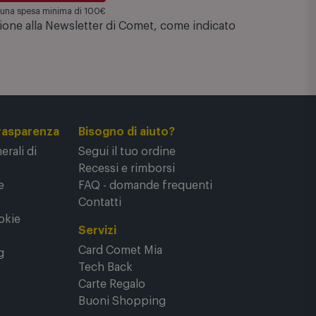
su una spesa minima di 100€
zione alla Newsletter di Comet, come indicato
rasparenza
Bisogno di aiuto?
rali di
Segui il tuo ordine
Recessi e rimborsi
e
FAQ - domande frequenti
Contatti
okie
Servizi
Card Comet Mia
g
Tech Back
Carte Regalo