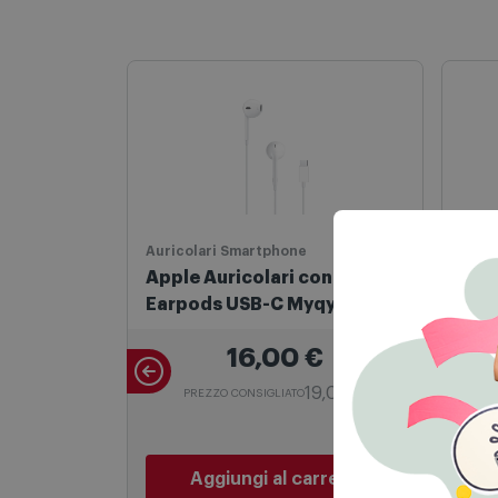
Auricolari Smartphone
Smar
Apple Auricolari con Filo
App
Earpods USB-C Myqy3zm/a
GPS
Bianco
16,00
€
19,00 €
PREZZO CONSIGLIATO
P