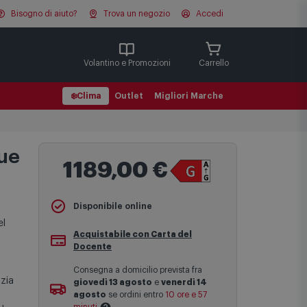
Bisogno di aiuto?
Trova un negozio
Accedi
Cerca
Volantino e Promozioni
Carrello
❄️
Clima
Outlet
Migliori Marche
lue
1189,00 €
Disponibile online
el
Acquistabile con Carta del
Docente
Consegna a domicilio prevista fra
izia
giovedì 13 agosto
e
venerdì 14
agosto
se ordini entro
10 ore e 57