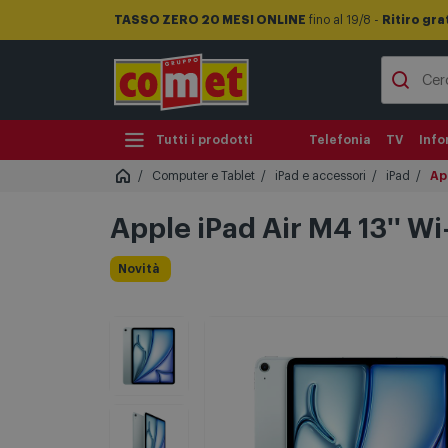
TASSO ZERO 20 MESI ONLINE
fino al 19/8 -
Ritiro gra
Tutti i prodotti
Telefonia
TV
Info
Computer e Tablet
iPad e accessori
iPad
App
Apple iPad Air M4 13'' W
Novità