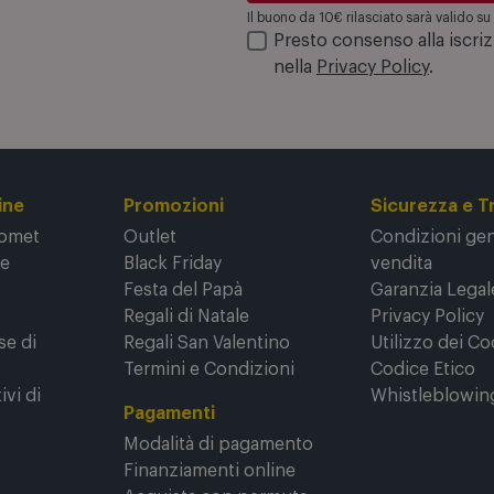
Iscrivimi
Il buono da 10€ rilasciato sarà valido 
Presto consenso alla iscri
nella
Privacy Policy
.
ine
Promozioni
Sicurezza e T
Comet
Outlet
Condizioni gene
ne
Black Friday
vendita
Festa del Papà
Garanzia Legal
Regali di Natale
Privacy Policy
se di
Regali San Valentino
Utilizzo dei Co
Termini e Condizioni
Codice Etico
ivi di
Whistleblowin
Pagamenti
Modalità di pagamento