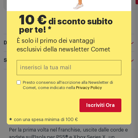
10 €
di sconto subito
per te! *
È solo il primo dei vantaggi
Descrizione
esclusivi della newsletter Comet
Specifiche tecniche
Presto consenso all'iscrizione alla Newsletter di
L'esplorazione epica arriva in WWE 2K25 sull'Isola
Comet, come indicato nella
Privacy Policy
(solo PS5® e Xbox Series X). Celebra la Bloodline
nello Showcase. Gareggia online in Il mio GM. Lotta
intergender, tuffi dalle barricate e molto altro!
Iscriviti Ora
DOMINA AL DI LÀ DEL RING
*
con una spesa minima di 100 €
Per la prima volta nel franchise, uscite dalle corde e
andate sull'Isola per PS5® e Xbox Series X, un