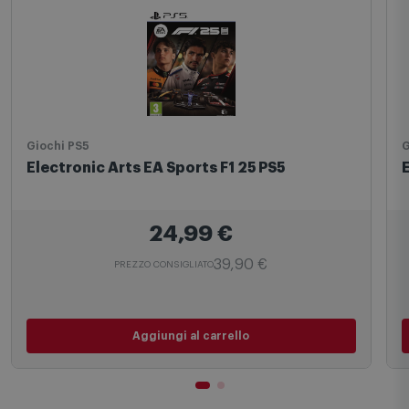
Giochi PS5
G
Electronic Arts EA Sports F1 25 PS5
24,99
€
39,90 €
PREZZO CONSIGLIATO
Aggiungi al carrello