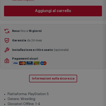
specifiche (ad esempio consegne verso zone logisticamente
complesse come isole e regioni montane, consegna nei periodi
Aggiungi al carrello
festivi e ricorrenze principali o in circostanze eccezionali).
Si ricorda inoltre che i prodotti acquistati in modalità di
prenotazione verranno spediti a partire dalla data di uscita indicata
nella pagina del prodotto.
Reso
fino a
15 giorni
Garanzia
da 24 mesi
Installazione e ritiro usato
(opzionale)
Pagamenti sicuri
Informazioni sulla sicurezza
Piattaforma: PlayStation 5
Genere: Wrestling
Giocatori Offline: 1-4