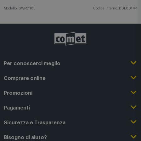
Modello: SWP51103
Codice interno: DDE001741
Per conoscerci meglio
Il Gruppo Comet
Comprare online
Punti di forza
Registrati su Comet
Promozioni
Comet Magazine
Acquista Online
Outlet
Pagamenti
Lavora con noi
Clicca e Ritira
Black Friday
Modalità di pagamento
Sicurezza e Trasparenza
Punti di Ritiro
Festa del Papà
Finanziamenti online
Condizioni generali di vendita
Bisogno di aiuto?