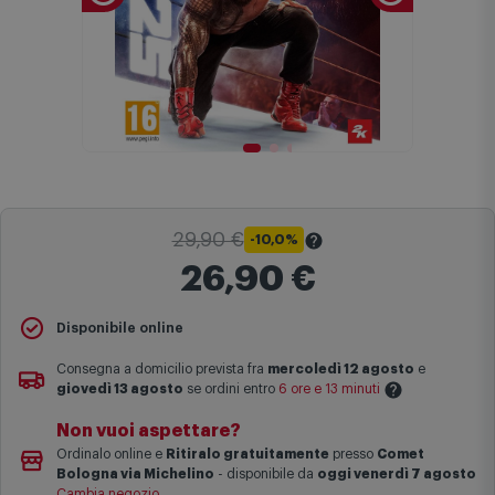
29,90 €
-10,0%
26,90 €
Disponibile online
Il
Prezzo Barrato
indica il prezzo più basso degli ultimi 30 giorni
sul sito comet.it prima dell'applicazione dello sconto.
Consegna a domicilio prevista fra
mercoledì 12 agosto
e
Maggiori informazioni
giovedì 13 agosto
se ordini entro
6 ore e 13 minuti
Non vuoi aspettare?
Le date previste per la consegna sono una stima approssimativa
Ordinalo online e
Ritiralo gratuitamente
presso
Comet
basata sulle statistiche di consegna in possesso di Comet.
Bologna via Michelino
-
disponibile da
oggi venerdì 7 agosto
I tempi di consegna effettivi potrebbero variare in situazioni
Cambia negozio