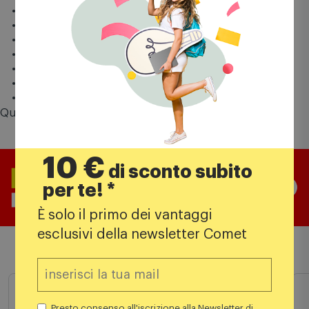
Distribuito da Cidiverte
Data rilascio 12/09/2025
Lingue supportate Italiano
Pegi 18
Online Si
Multigiocatore Si
Numero giocatori supportati 4
Questo prodotto vale fino a
27 punti
Comet Mia
10 €
di sconto subito
per te! *
È solo il primo dei vantaggi
esclusivi della newsletter Comet
Prodotti simili
Presto consenso all'iscrizione alla Newsletter di