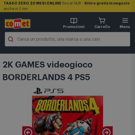
TASSO ZERO 20 MESI ONLINE
fino al 19/8 -
Ritiro gratis in negozio
anche in 2 ore
Promozioni
Carrello
Menu
2K GAMES videogioco
BORDERLANDS 4 PS5