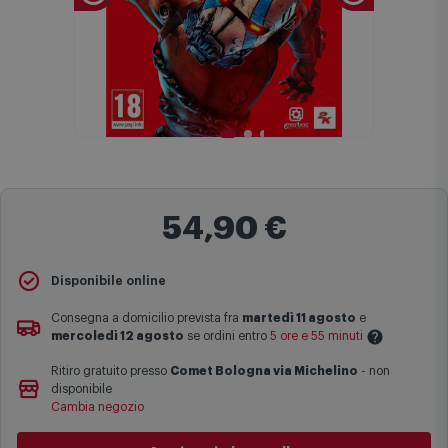
54,90 €
Disponibile online
Consegna a domicilio prevista fra
martedì 11 agosto
e
mercoledì 12 agosto
se ordini entro
5 ore e 55 minuti
Ritiro gratuito presso
Comet Bologna via Michelino
-
non
Le date previste per la consegna sono una stima approssimativa
disponibile
basata sulle statistiche di consegna in possesso di Comet.
Cambia negozio
I tempi di consegna effettivi potrebbero variare in situazioni
specifiche (ad esempio consegne verso zone logisticamente