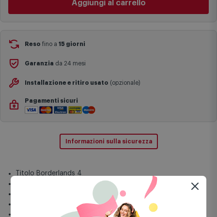
Aggiungi al carrello
complesse come isole e regioni montane, consegna nei periodi
festivi e ricorrenze principali o in circostanze eccezionali).
Si ricorda inoltre che i prodotti acquistati in modalità di
prenotazione verranno spediti a partire dalla data di uscita indicata
nella pagina del prodotto.
Reso
fino a
15 giorni
Garanzia
da 24 mesi
Installazione e ritiro usato
(opzionale)
Pagamenti sicuri
Informazioni sulla sicurezza
Titolo Borderlands 4
Piattaforma PS5
Genere Sparatutto
Sviluppatore Gearbox Software
Pubblicato da 2K Games