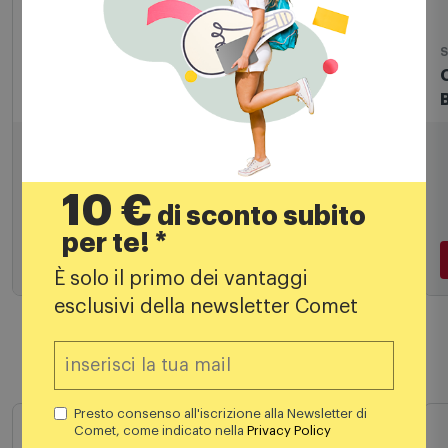
Detergenti
S
Meliconi Detergente pavimenti FRESH CARE
O
PAVIMENTI 621035
8,99
€
10 €
di sconto subito
per te! *
Aggiungi al carrello
È solo il primo dei vantaggi
esclusivi della newsletter Comet
Prodotti simili
Presto consenso all'iscrizione alla Newsletter di
Comet, come indicato nella
Privacy Policy