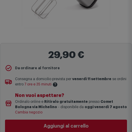
29,90 €
Da ordinare al fornitore
Consegna a domicilio prevista per
venerdì 11 settembre
se ordini
entro
7 ore e 35 minuti
Non vuoi aspettare?
Le date previste per la consegna sono una stima approssimativa
Ordinalo online e
Ritiralo gratuitamente
presso
Comet
basata sulle statistiche di consegna in possesso di Comet.
Bologna via Michelino
-
disponibile da
oggi venerdì 7 agosto
I tempi di consegna effettivi potrebbero variare in situazioni
Cambia negozio
specifiche (ad esempio consegne verso zone logisticamente
complesse come isole e regioni montane, consegna nei periodi
Aggiungi al carrello
festivi e ricorrenze principali o in circostanze eccezionali).