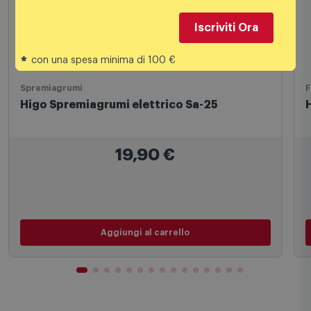
Iscriviti Ora
*
con una spesa minima di 100 €
Spremiagrumi
F
Higo Spremiagrumi elettrico Sa-25
H
19,90
€
Aggiungi al carrello