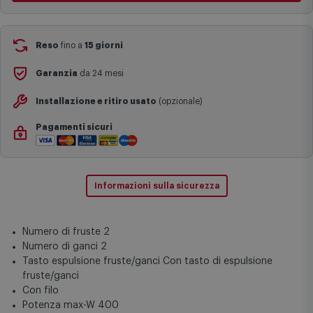
Si ricorda inoltre che i prodotti acquistati in modalità di
prenotazione verranno spediti a partire dalla data di uscita indicata
nella pagina del prodotto.
Reso
fino a
15 giorni
Garanzia
da 24 mesi
Installazione e ritiro usato
(opzionale)
Pagamenti sicuri
Informazioni sulla sicurezza
Numero di fruste 2
Numero di ganci 2
Tasto espulsione fruste/ganci Con tasto di espulsione
fruste/ganci
Con filo
Potenza max-W 400