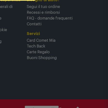
rasparenza
Bisogno di aiuto?
rali di
Segui il tuo ordine
Recessi e rimborsi
e
FAQ - domande frequenti
Contatti
okie
Servizi
Card Comet Mia
g
Tech Back
Carte Regalo
Buoni Shopping