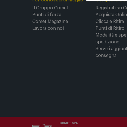
Per conoscerci meglio
Comprare onl
Il Gruppo Comet
Registrati su 
Punti di forza
Acquista Onli
Comet Magazine
Clicca e Ritira
Lavora con noi
Punti di Ritiro
Modalità e spe
spedizione
Servizi aggiunt
consegna
COMET SPA