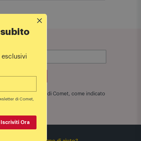
 subito
 esclusivi
su una spesa minima di 100€
zione alla Newsletter di Comet, come indicato
wsletter di Comet,
Iscriviti Ora