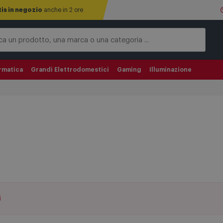
tis in negozio
anche in 2 ore
rmatica
Grandi Elettrodomestici
Gaming
Illuminazione
i