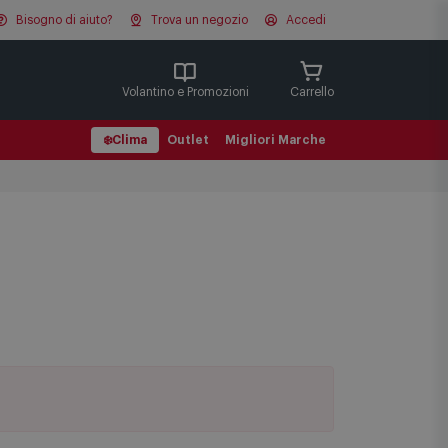
Bisogno di aiuto?
Trova un negozio
Accedi
Cerca
Volantino e Promozioni
Carrello
❄️
Clima
Outlet
Migliori Marche