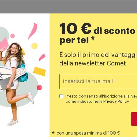
10 €
di sconto
per te! *
Iscriviti alla newsletter!
È solo il primo dei vantaggi
della newsletter Comet
opri i negozi
Iscrivimi
Il buono da 10€ rilasciato sarà valido 
Presto consenso alla iscri
Presto consenso all'iscrizione alla Ne
nella
Privacy Policy
.
come indicato nella
Privacy Policy
*
con una spesa minima di 100 €