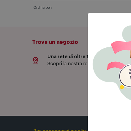
Ordina per:
Trova un negozio
Una rete di oltre 130 negozi
Sc
Scopri la nostra rete di negozi.