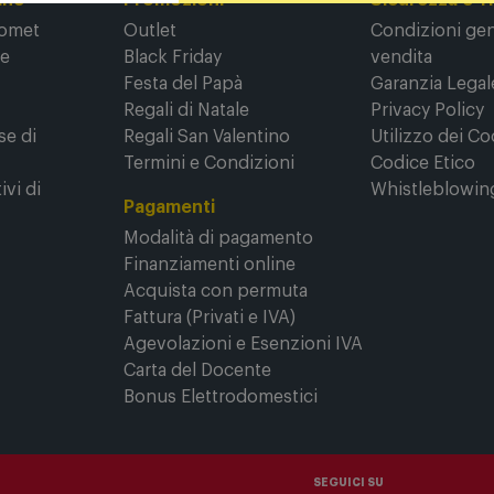
ine
Promozioni
Sicurezza e T
Comet
Outlet
Condizioni gene
ne
Black Friday
vendita
Festa del Papà
Garanzia Legal
Regali di Natale
Privacy Policy
se di
Regali San Valentino
Utilizzo dei Co
Termini e Condizioni
Codice Etico
ivi di
Whistleblowin
Pagamenti
Modalità di pagamento
Finanziamenti online
Acquista con permuta
Fattura (Privati e IVA)
Agevolazioni e Esenzioni IVA
Carta del Docente
Bonus Elettrodomestici
SEGUICI SU